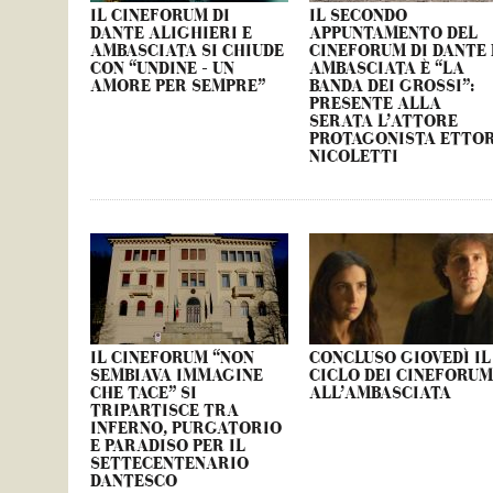
IL CINEFORUM DI
IL SECONDO
DANTE ALIGHIERI E
APPUNTAMENTO DEL
AMBASCIATA SI CHIUDE
CINEFORUM DI DANTE 
CON “UNDINE – UN
AMBASCIATA È “LA
AMORE PER SEMPRE”
BANDA DEI GROSSI”:
PRESENTE ALLA
SERATA L’ATTORE
PROTAGONISTA ETTO
NICOLETTI
IL CINEFORUM “NON
CONCLUSO GIOVEDÌ IL
SEMBIAVA IMMAGINE
CICLO DEI CINEFORU
CHE TACE” SI
ALL’AMBASCIATA
TRIPARTISCE TRA
INFERNO, PURGATORIO
E PARADISO PER IL
SETTECENTENARIO
DANTESCO