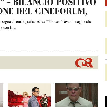
 – BILANCIO POSITIVO
ONE DEL CINEFORUM,
a rassegna cinematografica estiva “Non sembiava immagine che
one con la…