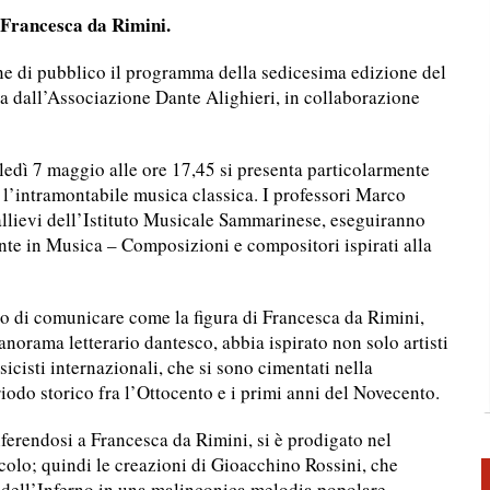
i Francesca da Rimini.
I – MESE DANTESCO 2025
e di pubblico il programma della sedicesima edizione del
SCO 2025 RSM
 dall’Associazione Dante Alighieri, in collaborazione
L TEMPO DELLA DIMENSIONE DIVINA – MESE DANTESCO 2025 RSM
oledì 7 maggio alle ore 17,45 si presenta particolarmente
 l’intramontabile musica classica. I professori Marco
ARTISTA GIUSEPPE FANFANI – MESE DANTESCO 2026 RSM
allievi dell’Istituto Musicale Sammarinese, eseguiranno
nte in Musica – Composizioni e compositori ispirati alla
rio di comunicare come la figura di Francesca da Rimini,
anorama letterario dantesco, abbia ispirato non solo artisti
sicisti internazionali, che si sono cimentati nella
riodo storico fra l’Ottocento e i primi anni del Novecento.
iferendosi a Francesca da Rimini, si è prodigato nel
ecolo; quindi le creazioni di Gioacchino Rossini, che
 dell’Inferno in una malinconica melodia popolare.