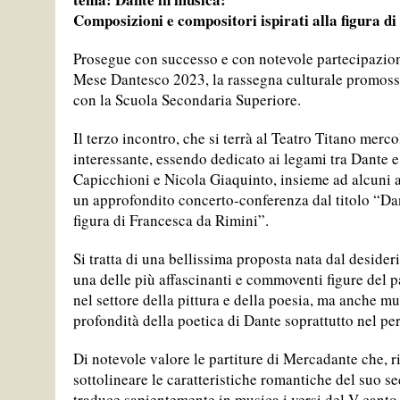
Composizioni e compositori ispirati alla figura d
11 GIUGNO 2026
|
IL PARADISO: CANTICA PER POCHI ELETT
Prosegue con successo e con notevole partecipazion
11 GIUGNO 2026
|
I CUSTODI DELL’INFERNO – MESE DANTE
Mese Dantesco 2023, la rassegna culturale promossa
TAG:
MARIA CRISTINA CONTI
con la Scuola Secondaria Superiore.
11 GIUGNO 2026
|
IL TEMPO DELLA DIMENSIONE UMANA, I
Il terzo incontro, che si terrà al Teatro Titano merc
TAG:
ALESSANDRA MULARONI
,
EMANUELA GRASSETTO
,
FABRIZIO FLISI
interessante, essendo dedicato ai legami tra Dante e
11 GIUGNO 2026
|
MOSTRA “ANIME PRAVE” – VISITA CON L’
Capicchioni e Nicola Giaquinto, insieme ad alcuni 
un approfondito concerto-conferenza dal titolo “Da
16 MAGGIO 2023
|
RINVIATA LA CONFERENZA DEL PROF. GOBBI
figura di Francesca da Rimini”.
Si tratta di una bellissima proposta nata dal deside
una delle più affascinanti e commoventi figure del p
nel settore della pittura e della poesia, ma anche mu
profondità della poetica di Dante soprattutto nel pe
Di notevole valore le partiture di Mercadante che, r
sottolineare le caratteristiche romantiche del suo s
traduce sapientemente in musica i versi del V canto