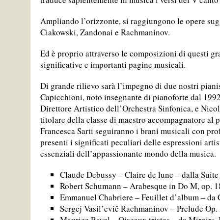
Ampliando l’orizzonte, si raggiungono le opere sug
Ciakowski, Zandonai e Rachmaninov.
Ed è proprio attraverso le composizioni di questi gr
significative e importanti pagine musicali.
Di grande rilievo sarà l’impegno di due nostri pian
Capicchioni, noto insegnante di pianoforte dal 1992 
Direttore Artistico dell’Orchestra Sinfonica, e Nicol
titolare della classe di maestro accompagnatore al 
Francesca Sarti seguiranno i brani musicali con prof
presenti i significati peculiari delle espressioni art
essenziali dell’appassionante mondo della musica.
Claude Debussy – Claire de lune – dalla Suit
Robert Schumann – Arabesque in Do M, op. 1
Emmanuel Chabriere – Feuillet d’album – da 
Sergej Vasil’evič Rachmaninov – Prelude Op. 
Maurice Ravel – Oiseaux tristes – da Miroirs, 