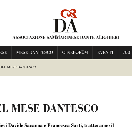
ASSOCIAZIONE SAMMARINESE DANTE ALIGHIERI
ESE
MESE DANTESCO
CINEFORUM
EVENTI
700°
 DEL MESE DANTESCO
ESCO
EL MESE DANTESCO
TI FRANCESCA
ievi Davide Sacanna e Francesca Sarti, tratteranno il
NIME PRAVE”