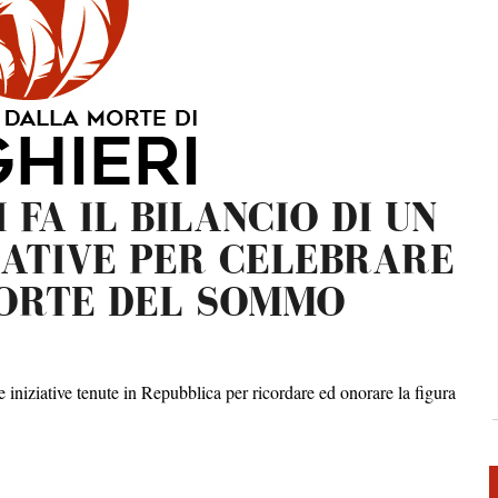
I – MESE DANTESCO 2025
SCO 2025 RSM
L TEMPO DELLA DIMENSIONE DIVINA – MESE DANTESCO 2025 RSM
 FA IL BILANCIO DI UN
ARTISTA GIUSEPPE FANFANI – MESE DANTESCO 2026 RSM
ZIATIVE PER CELEBRARE
MORTE DEL SOMMO
e iniziative tenute in Repubblica per ricordare ed onorare la figura