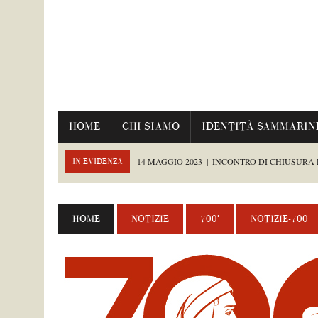
HOME
CHI SIAMO
IDENTITÀ SAMMARIN
14 MAGGIO 2023
|
INCONTRO DI CHIUSURA
IN EVIDENZA
TAG:
GOBBI MAURIZIO
12 MAGGIO 2023
|
MAGICO ROMANTICISMO AL MESE DANT
HOME
NOTIZIE
700°
NOTIZIE-700
8 MAGGIO 2023
|
TERZO INCONTRO DEL MESE DANTESCO
TAG:
CAPICCHIONI MARCO
,
GIAQUINTO NICOLA
,
SACANNA DAVIDE
,
SAR
5 MAGGIO 2023
|
“GUERNICA” GRIDA CONTRO LA GUERRA
8 LUGLIO 2026
|
LA REGGENZA IN VISITA ALLA MOSTRA “A