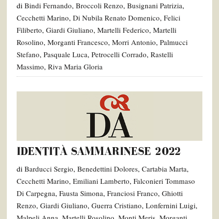
di
Bindi Fernando
,
Broccoli Renzo
,
Busignani Patrizia
,
Cecchetti Marino
,
Di Nubila Renato Domenico
,
Felici
Filiberto
,
Giardi Giuliano
,
Martelli Federico
,
Martelli
Rosolino
,
Morganti Francesco
,
Morri Antonio
,
Palmucci
Stefano
,
Pasquale Luca
,
Petrocelli Corrado
,
Rastelli
Massimo
,
Riva Maria Gloria
IDENTITÀ SAMMARINESE 2022
di
Barducci Sergio
,
Benedettini Dolores
,
Cartabia Marta
,
Cecchetti Marino
,
Emiliani Lamberto
,
Falconieri Tommaso
Di Carpegna
,
Fausta Simona
,
Franciosi Franco
,
Ghiotti
Renzo
,
Giardi Giuliano
,
Guerra Cristiano
,
Lonfernini Luigi
,
Malpeli Anna
,
Martelli Rosolino
,
Monti Meris
,
Morganti