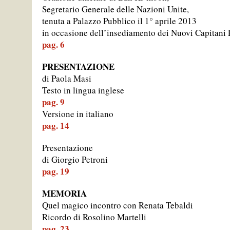
Segretario Generale delle Nazioni Unite,
11 GIUGNO 2026
|
IL PARADISO: CANTICA PER POCHI ELETT
tenuta a Palazzo Pubblico il 1° aprile 2013
in occasione dell’insediamento dei Nuovi Capitani
11 GIUGNO 2026
|
I CUSTODI DELL’INFERNO – MESE DANTE
pag. 6
TAG:
MARIA CRISTINA CONTI
PRESENTAZIONE
11 GIUGNO 2026
|
IL TEMPO DELLA DIMENSIONE UMANA, I
di Paola Masi
TAG:
ALESSANDRA MULARONI
,
EMANUELA GRASSETTO
,
FABRIZIO FLISI
Testo in lingua inglese
11 GIUGNO 2026
|
MOSTRA “ANIME PRAVE” – VISITA CON L’
pag. 9
Versione in italiano
16 MAGGIO 2023
|
RINVIATA LA CONFERENZA DEL PROF. GOBBI
pag. 14
Presentazione
di Giorgio Petroni
pag. 19
MEMORIA
Quel magico incontro con Renata Tebaldi
Ricordo di Rosolino Martelli
pag. 23