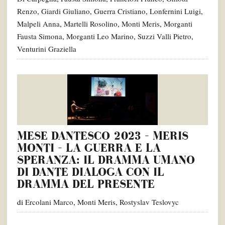
Renzo
,
Giardi Giuliano
,
Guerra Cristiano
,
Lonfernini Luigi
,
Malpeli Anna
,
Martelli Rosolino
,
Monti Meris
,
Morganti
Fausta Simona
,
Morganti Leo Marino
,
Suzzi Valli Pietro
,
Venturini Graziella
MESE DANTESCO 2023 – MERIS
MONTI – LA GUERRA E LA
SPERANZA: IL DRAMMA UMANO
DI DANTE DIALOGA CON IL
DRAMMA DEL PRESENTE
di
Ercolani Marco
,
Monti Meris
,
Rostyslav Teslovyc