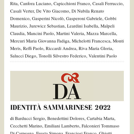
Rita
,
Canfora Luciano
,
Capicchioni Franco
,
Casali Ferruccio
,
Casali Verter
,
De Vito Giacomo
,
Di Nubila Renato
Domenico
,
Gasperini Nicolò
,
Gasperoni Gabriele
,
Gobbi
Maurizio
,
Jurewicz Sebastian
,
Leardini Isabella
,
Malpeli
Claudia
,
Mancini Paolo
,
Martini Valeria
,
Mazza Marcella
,
Mercuri Maria Giovanna Fadiga
,
Michelotti Francesca
,
Monti
Meris
,
Reffi Paolo
,
Riccardi Andrea
,
Riva Maria Gloria
,
Salucci Diego
,
Tonolli Silvestro Federico
,
Valentini Paolo
IDENTITÀ SAMMARINESE 2022
di
Barducci Sergio
,
Benedettini Dolores
,
Cartabia Marta
,
Cecchetti Marino
,
Emiliani Lamberto
,
Falconieri Tommaso
Di Carpegna
,
Fausta Simona
,
Franciosi Franco
,
Ghiotti