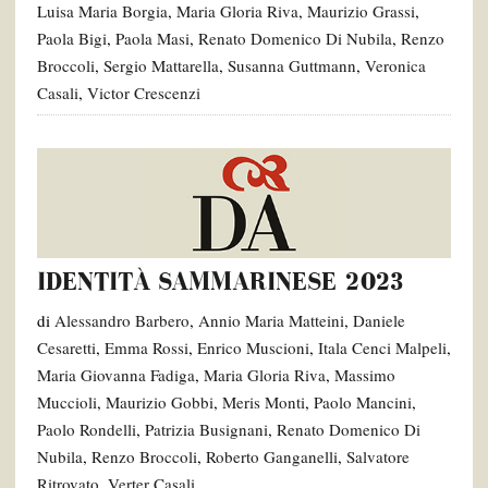
Luisa Maria Borgia
,
Maria Gloria Riva
,
Maurizio Grassi
,
Paola Bigi
,
Paola Masi
,
Renato Domenico Di Nubila
,
Renzo
Broccoli
,
Sergio Mattarella
,
Susanna Guttmann
,
Veronica
Casali
,
Victor Crescenzi
IDENTITÀ SAMMARINESE 2023
di
Alessandro Barbero
,
Annio Maria Matteini
,
Daniele
Cesaretti
,
Emma Rossi
,
Enrico Muscioni
,
Itala Cenci Malpeli
,
Maria Giovanna Fadiga
,
Maria Gloria Riva
,
Massimo
Muccioli
,
Maurizio Gobbi
,
Meris Monti
,
Paolo Mancini
,
Paolo Rondelli
,
Patrizia Busignani
,
Renato Domenico Di
Nubila
,
Renzo Broccoli
,
Roberto Ganganelli
,
Salvatore
Ritrovato
,
Verter Casali