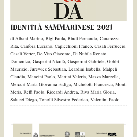
IDENTITÀ SAMMARINESE 2021
di
Albani Marino
,
Bigi Paola
,
Bindi Fernando
,
Canarezza
Rita
,
Canfora Luciano
,
Capicchioni Franco
,
Casali Ferruccio
,
Casali Verter
,
De Vito Giacomo
,
Di Nubila Renato
Domenico
,
Gasperini Nicolò
,
Gasperoni Gabriele
,
Gobbi
Maurizio
,
Jurewicz Sebastian
,
Leardini Isabella
,
Malpeli
Claudia
,
Mancini Paolo
,
Martini Valeria
,
Mazza Marcella
,
Mercuri Maria Giovanna Fadiga
,
Michelotti Francesca
,
Monti
Meris
,
Reffi Paolo
,
Riccardi Andrea
,
Riva Maria Gloria
,
Salucci Diego
,
Tonolli Silvestro Federico
,
Valentini Paolo