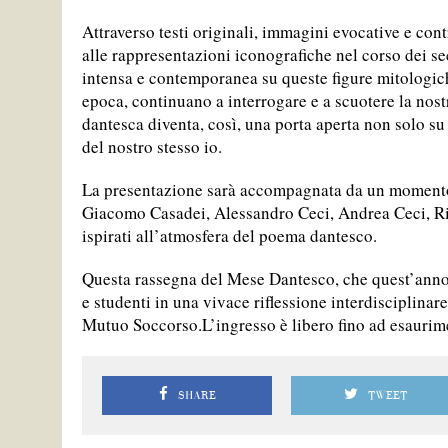
Attraverso testi originali, immagini evocative e contr
alle rappresentazioni iconografiche nel corso dei sec
intensa e contemporanea su queste figure mitologich
epoca, continuano a interrogare e a scuotere la nostr
dantesca diventa, così, una porta aperta non solo s
del nostro stesso io.
La presentazione sarà accompagnata da un momento
Giacomo Casadei, Alessandro Ceci, Andrea Ceci, Ri
ispirati all’atmosfera del poema dantesco.
Questa rassegna del Mese Dantesco, che quest’anno c
e studenti in una vivace riflessione interdisciplinar
Mutuo Soccorso.L’ingresso è libero fino ad esaurime
SHARE
TWEET