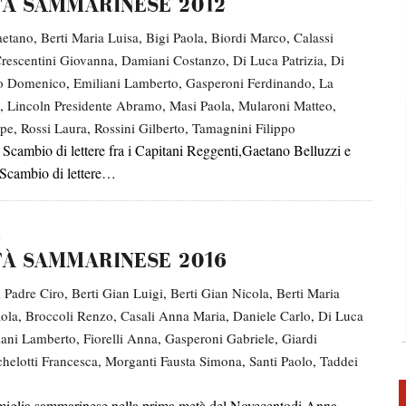
TÀ SAMMARINESE 2012
I – MESE DANTESCO 2025
aetano
,
Berti Maria Luisa
,
Bigi Paola
,
Biordi Marco
,
Calassi
rescentini Giovanna
,
Damiani Costanzo
,
Di Luca Patrizia
,
Di
SCO 2025 RSM
to Domenico
,
Emiliani Lamberto
,
Gasperoni Ferdinando
,
La
,
Lincoln Presidente Abramo
,
Masi Paola
,
Mularoni Matteo
,
L TEMPO DELLA DIMENSIONE DIVINA – MESE DANTESCO 2025 RSM
ppe
,
Rossi Laura
,
Rossini Gilberto
,
Tamagnini Filippo
 di lettere fra i Capitani Reggenti,Gaetano Belluzzi e
ARTISTA GIUSEPPE FANFANI – MESE DANTESCO 2026 RSM
 Scambio di lettere…
3
TÀ SAMMARINESE 2016
i Padre Ciro
,
Berti Gian Luigi
,
Berti Gian Nicola
,
Berti Maria
aola
,
Broccoli Renzo
,
Casali Anna Maria
,
Daniele Carlo
,
Di Luca
iani Lamberto
,
Fiorelli Anna
,
Gasperoni Gabriele
,
Giardi
helotti Francesca
,
Morganti Fausta Simona
,
Santi Paolo
,
Taddei
ia sammarinese nella prima metà del Novecentodi Anna