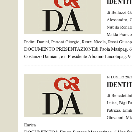
IDENTI
11 GIUGNO 2026
|
IL PARADISO: CANTICA PER POCHI ELETT
di
Belluzzi G
Alessandro
,
C
11 GIUGNO 2026
|
I CUSTODI DELL’INFERNO – MESE DANTE
Nubila Rena
TAG:
MARIA CRISTINA CONTI
Maida Franco
11 GIUGNO 2026
|
IL TEMPO DELLA DIMENSIONE UMANA, I
Pedini Daniel
,
Petroni Giorgio
,
Renzi Nicola
,
Rossi Giuse
DOCUMENTO PRESENTAZIONEdi Paola Masipag. 6 Scambio
TAG:
ALESSANDRA MULARONI
,
EMANUELA GRASSETTO
,
FABRIZIO FLISI
11 GIUGNO 2026
|
MOSTRA “ANIME PRAVE” – VISITA CON L’
Costanzo Damiani, e il Presidente Abramo Lincolnpag. 9
16 MAGGIO 2023
|
RINVIATA LA CONFERENZA DEL PROF. GOBBI
16 LUGLIO 202
IDENTI
di
Benedettin
Luisa
,
Bigi P
Patrizia
,
Emil
Giovanni
,
Mic
Enrica
DOCUMENTOdi Fausta Simona Morgantipag. 6 Una famigl