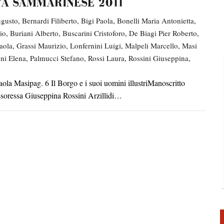
TÀ SAMMARINESE 2011
I – MESE DANTESCO 2025
ugusto
,
Bernardi Filiberto
,
Bigi Paola
,
Bonelli Maria Antonietta
,
io
,
Buriani Alberto
,
Buscarini Cristoforo
,
De Biagi Pier Roberto
,
SCO 2025 RSM
aola
,
Grassi Maurizio
,
Lonfernini Luigi
,
Malpeli Marcello
,
Masi
ni Elena
,
Palmucci Stefano
,
Rossi Laura
,
Rossini Giuseppina
,
L TEMPO DELLA DIMENSIONE DIVINA – MESE DANTESCO 2025 RSM
 Masipag. 6 Il Borgo e i suoi uomini illustriManoscritto
ARTISTA GIUSEPPE FANFANI – MESE DANTESCO 2026 RSM
ssoressa Giuseppina Rossini Arzillidi…