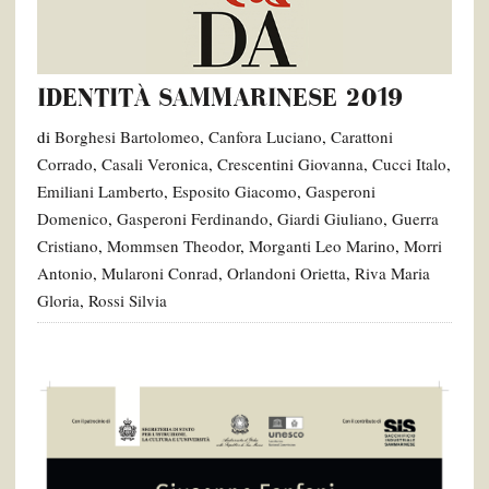
IDENTITÀ SAMMARINESE 2019
di
Borghesi Bartolomeo
,
Canfora Luciano
,
Carattoni
Corrado
,
Casali Veronica
,
Crescentini Giovanna
,
Cucci Italo
,
Emiliani Lamberto
,
Esposito Giacomo
,
Gasperoni
Domenico
,
Gasperoni Ferdinando
,
Giardi Giuliano
,
Guerra
Cristiano
,
Mommsen Theodor
,
Morganti Leo Marino
,
Morri
Antonio
,
Mularoni Conrad
,
Orlandoni Orietta
,
Riva Maria
Gloria
,
Rossi Silvia