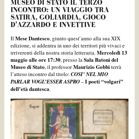
MUSEO DI STATO IL TERZO
INCONTRO: UN VIAGGIO TRA
SATIRA, GOLIARDIA, GIOCO
D’AZZARDO E INVETTIVE
Mese Dantesco
Il
, giunto quest’anno alla sua XIX
edizione, si addentra in uno dei territori più vivaci e
Mercoledì 13
irriverenti della nostra storia letteraria.
maggio alle ore 17:30
Sala Batoni del
, presso la
Museo di Stato
Maurizio Gobbi
, il professor
terrà
l’atteso incontro dal titolo:
COSI’ NEL MIO
I poeti “volgari”
PARLAR VOGL’ESSER ASPRO
–
dell’età dantesca
.