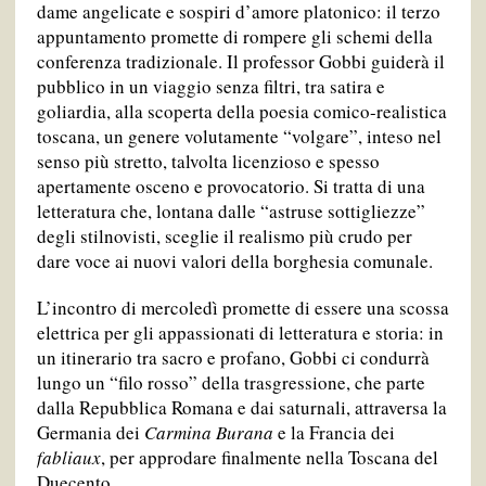
dame angelicate e sospiri d’amore platonico: il terzo
appuntamento promette di rompere gli schemi della
conferenza tradizionale. Il professor Gobbi guiderà il
pubblico in un viaggio senza filtri, tra satira e
goliardia, alla scoperta della poesia comico-realistica
toscana, un genere volutamente “volgare”, inteso nel
senso più stretto, talvolta licenzioso e spesso
apertamente osceno e provocatorio. Si tratta di una
letteratura che, lontana dalle “astruse sottigliezze”
degli stilnovisti, sceglie il realismo più crudo per
dare voce ai nuovi valori della borghesia comunale.
L’incontro di mercoledì promette di essere una scossa
elettrica per gli appassionati di letteratura e storia: in
un itinerario tra sacro e profano, Gobbi ci condurrà
lungo un “filo rosso” della trasgressione, che parte
dalla Repubblica Romana e dai saturnali, attraversa la
Germania dei
Carmina Burana
e la Francia dei
fabliaux
, per approdare finalmente nella Toscana del
Duecento.