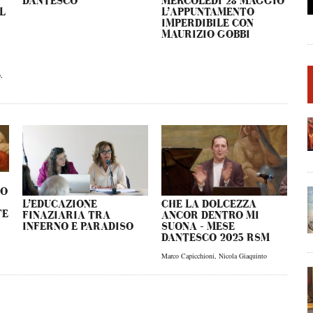
DANTESCO
MERCOLEDÌ 28 MAGGIO
L
L’APPUNTAMENTO
IMPERDIBILE CON
MAURIZIO GOBBI
o
,
NO
L’EDUCAZIONE
CHE LA DOLCEZZA
TE
FINAZIARIA TRA
ANCOR DENTRO MI
INFERNO E PARADISO
SUONA – MESE
DANTESCO 2025 RSM
Marco Capicchioni
,
Nicola Giaquinto