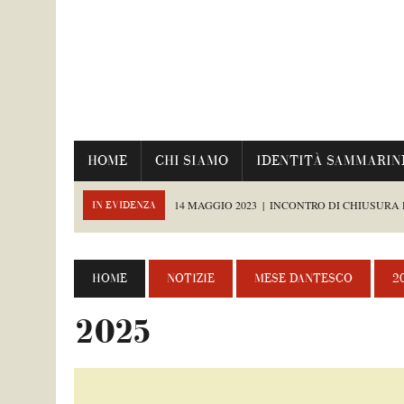
HOME
CHI SIAMO
IDENTITÀ SAMMARIN
14 MAGGIO 2023
|
INCONTRO DI CHIUSURA
IN EVIDENZA
TAG:
GOBBI MAURIZIO
12 MAGGIO 2023
|
MAGICO ROMANTICISMO AL MESE DANT
HOME
NOTIZIE
MESE DANTESCO
2
8 MAGGIO 2023
|
TERZO INCONTRO DEL MESE DANTESCO
2025
TAG:
CAPICCHIONI MARCO
,
GIAQUINTO NICOLA
,
SACANNA DAVIDE
,
SAR
5 MAGGIO 2023
|
“GUERNICA” GRIDA CONTRO LA GUERRA
8 LUGLIO 2026
|
LA REGGENZA IN VISITA ALLA MOSTRA “A