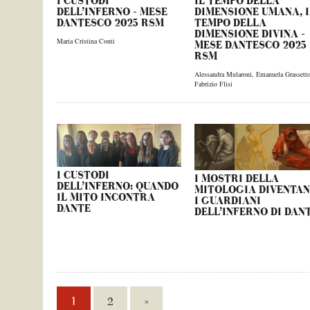
I CUSTODI
IL TEMPO DELLA
DELL’INFERNO – MESE
DIMENSIONE UMANA, I
DANTESCO 2025 RSM
TEMPO DELLA
DIMENSIONE DIVINA –
Maria Cristina Conti
MESE DANTESCO 2025
RSM
Alessandra Mularoni
,
Emanuela Grassett
Fabrizio Flisi
I CUSTODI
I MOSTRI DELLA
DELL’INFERNO: QUANDO
MITOLOGIA DIVENTA
IL MITO INCONTRA
I GUARDIANI
DANTE
DELL’INFERNO DI DAN
1
2
»