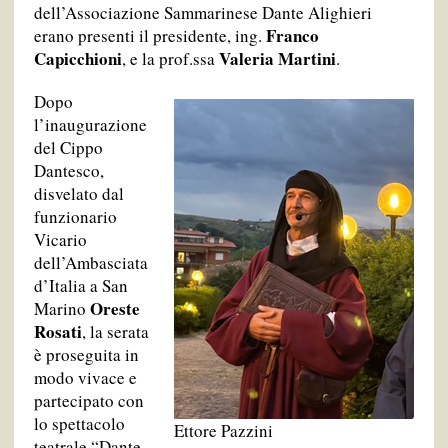
dell’Associazione Sammarinese Dante Alighieri
Franco
erano presenti il presidente, ing.
Capicchioni
Valeria Martini
, e la prof.ssa
.
Dopo
l’inaugurazione
del Cippo
Dantesco,
disvelato dal
funzionario
Vicario
dell’Ambasciata
d’Italia a San
Oreste
Marino
Rosati
, la serata
è proseguita in
modo vivace e
partecipato con
lo spettacolo
Ettore Pazzini
teatrale “Dante