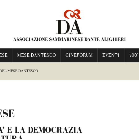
ASSOCIAZIONE SAMMARINESE DANTE ALIGHIERI
ESE
MESE DANTESCO
CINEFORUM
EVENTI
700°
 DEL MESE DANTESCO
ESCO
ESE
TI FRANCESCA
A’ E LA DEMOCRAZIA
NIME PRAVE”