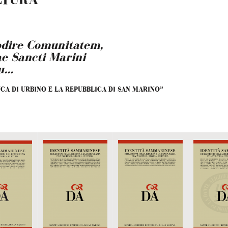
LTURA
I – MESE DANTESCO 2025
SCO 2025 RSM
odire Comunitatem,
ae Sancti Marini
L TEMPO DELLA DIMENSIONE DIVINA – MESE DANTESCO 2025 RSM
tu…
CA DI URBINO E LA REPUBBLICA DI SAN MARINO”
ARTISTA GIUSEPPE FANFANI – MESE DANTESCO 2026 RSM